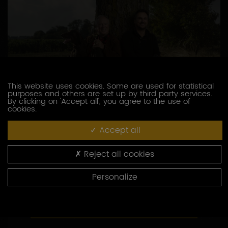
This website uses cookies. Some are used for statistical
purposes and others are set up by third party services.
By clicking on 'Accept all', you agree to the use of
cookies.
DOMAINE BROCARD JEAN-MARC
Accept all
3, route de Chablis
89800 PREHY
Reject all cookies
03 86 41 49 00
Personalize
http://www.brocard.fr
CONTACTEZ CE PRODUCTEUR