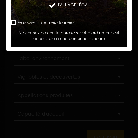
Langue d'accueil
J'AI L'ÂGE LÉGAL
d'accueil
Profession
Profession
Se souvenir de mes données
Ne cochez pas cette phrase si votre ordinateur est
Ville
accessible à une personne mineure
Ville
Label
Label environnement
environnement
Label
Vignobles et découvertes
tourisme
Appellations
Appellations produites
produites
Capacité
Capacité d'accueil
d'accueil