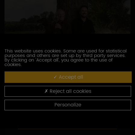
This website uses cookies. Some are used for statistical
purposes and others are set up by third party services.
By clicking on 'Accept all', you agree to the use of
cookies.
DOMAINE BROCARD JEAN-MARC
Accept all
3, route de Chablis
89800 PREHY
Reject all cookies
03 86 41 49 00
Personalize
http://www.brocard.fr
CONTACTEZ CE PRODUCTEUR