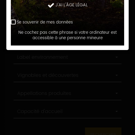
Langue d'accueil
J'AI L'ÂGE LÉGAL
d'accueil
Profession
Profession
Se souvenir de mes données
Ne cochez pas cette phrase si votre ordinateur est
Ville
accessible à une personne mineure
Ville
Label
Label environnement
environnement
Label
Vignobles et découvertes
tourisme
Appellations
Appellations produites
produites
Capacité
Capacité d'accueil
d'accueil