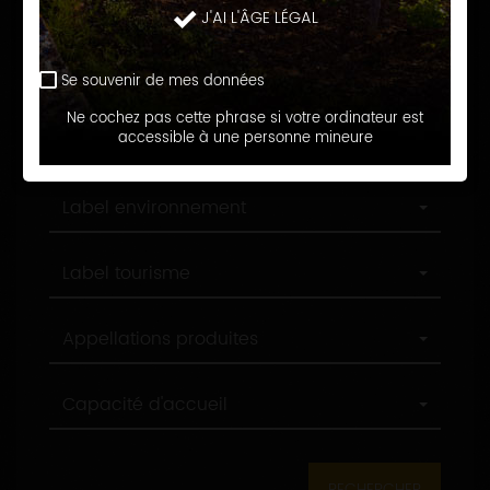
Langue d'accueil
J'AI L'ÂGE LÉGAL
d'accueil
Profession
Profession
Se souvenir de mes données
Ne cochez pas cette phrase si votre ordinateur est
Ville
accessible à une personne mineure
Ville
Label
Label environnement
environnement
Label
Label tourisme
tourisme
Appellations
Appellations produites
produites
Capacité
Capacité d'accueil
d'accueil