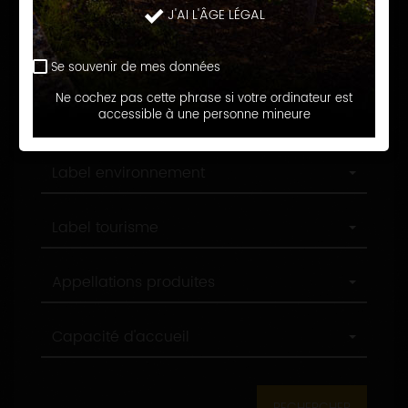
Langue d'accueil
J'AI L'ÂGE LÉGAL
d'accueil
Profession
Profession
Se souvenir de mes données
Ne cochez pas cette phrase si votre ordinateur est
Ville
accessible à une personne mineure
Ville
Label
Label environnement
environnement
Label
Label tourisme
tourisme
Appellations
Appellations produites
produites
Capacité
Capacité d'accueil
d'accueil