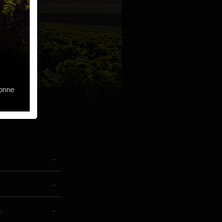
sonne
s