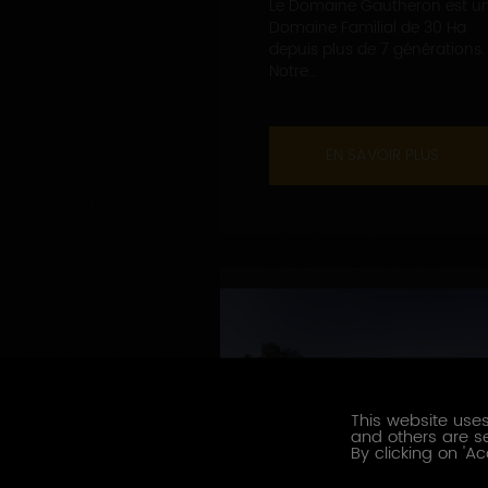
Le Domaine Gautheron est u
Domaine Familial de 30 Ha
depuis plus de 7 générations.
Notre...
EN SAVOIR PLUS
This website uses
and others are se
By clicking on 'Ac