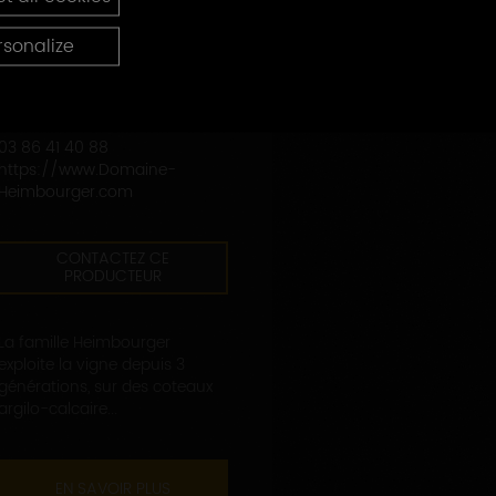
DOMAINE HEIMBOURGER
rsonalize
25, rue de la Porte de Coulon
89800 SAINT-CYR-LES-
COLONS
03 86 41 40 88
https://www.Domaine-
Heimbourger.com
CONTACTEZ CE
PRODUCTEUR
La famille Heimbourger
exploite la vigne depuis 3
générations, sur des coteaux
argilo-calcaire...
EN SAVOIR PLUS