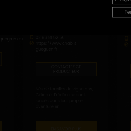
DOMAINE GUEGUEN CÉLINE ET
Pe
FRÉDÉRIC
5 bis, rue Jules Rathier
89800 CHABLIS
03 86 81 52 56
quegruhier.com
https://www.chablis-
gueguen.fr
CONTACTEZ CE
PRODUCTEUR
Nés de familles de vignerons,
Céline et Frédéric se sont
lancés dans leur propre
aventure en...
EN SAVOIR PLUS