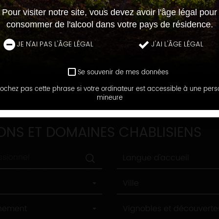
Pour visiter notre site, vous devez avoir l'âge légal pour
consommer de l'alcool dans votre pays de résidence.
JE N'AI PAS L'ÂGE LÉGAL
J'AI L'ÂGE LÉGAL
Se souvenir de mes données
ochez pas cette phrase si votre ordinateur est accessible à une per
mineure
DOMAINES
ONS ET DOMAINES CHABLISIENS
Langue
Langue d'accueil
d'accueil
Ville
Ville
Label
nnement
Vignobles et découverte
tourisme