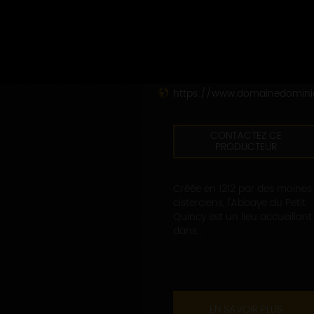
DOMAINE GRUHIER DOMINIQUE
Abbaye du Petit Quincy
89700 EPINEUIL
03 86 55 32 51
https://www.domainedomini
CONTACTEZ CE
PRODUCTEUR
Créée en 1212 par des moines
cisterciens, l'Abbaye du Petit
Quincy est un lieu accueillant
dans...
EN SAVOIR PLUS