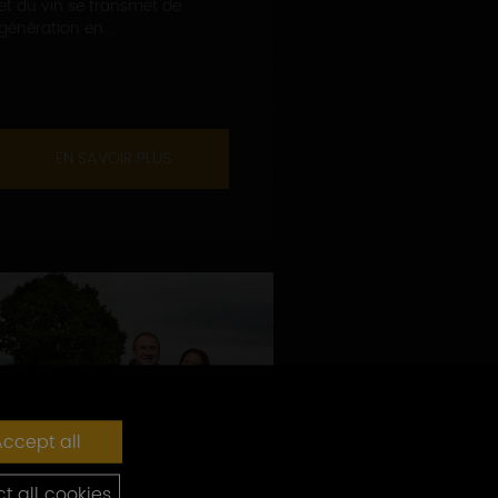
et du vin se transmet de
génération en...
EN SAVOIR PLUS
ccept all
t all cookies