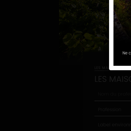
Ne c
LES MAISONS ET 
LES MAIS
Nom
du
professionnel
Profession
Profession
Label
Label enviro
environnement