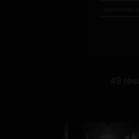
Appellations
Appellations 
produites
49 rés