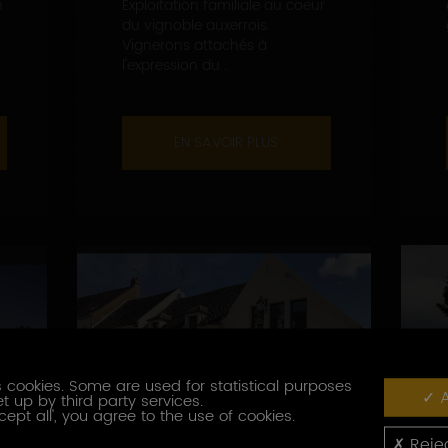
n
Exploitation familiale au coeur
du vignoble auxerrois.
Vignerons attachés à
l'expression du...
EN SAVOIR PLUS
 cookies. Some are used for statistical purposes
A
t up by third party services.
cept all', you agree to the use of cookies.
Rejec