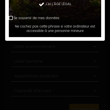
Langue d'accueil
J'AI L'ÂGE LÉGAL
d'accueil
Profession
Profession
Se souvenir de mes données
Ne cochez pas cette phrase si votre ordinateur est
Ville
accessible à une personne mineure
Ville
Label
Label environnement
environnement
Label
Label tourisme
tourisme
Appellations
Appellations produites
produites
Capacité
Capacité d'accueil
d'accueil