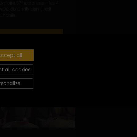
exploite 37 hectares sur les 4
AOC du Chablisien (Petit
Chablis,...
EN SAVOIR PLUS
ccept all
t all cookies
rsonalize