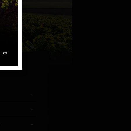
sonne
s