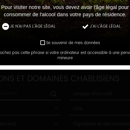
Pour visiter notre site, vous devez avoir l'âge légal pour
consommer de l'alcool dans votre pays de résidence.
JE N'AI PAS L'ÂGE LÉGAL
J'AI L'ÂGE LÉGAL
Se souvenir de mes données
ochez pas cette phrase si votre ordinateur est accessible à une per
mineure
DOMAINES
ONS ET DOMAINES CHABLISIENS
Langue
Langue d'accueil
d'accueil
Ville
Ville
Label
nnement
Vignobles et découverte
tourisme