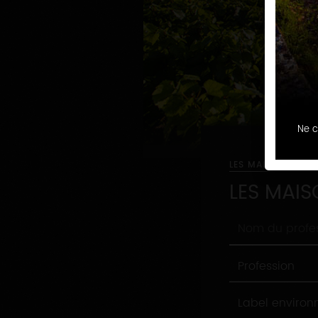
Ne c
LES MAISONS ET 
LES MAIS
Nom
du
professionnel
Profession
Profession
Label
Label enviro
environnement