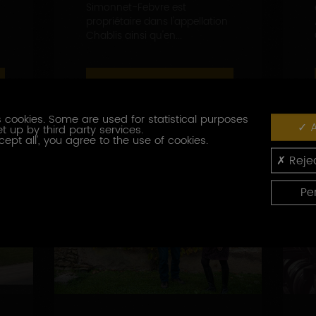
Simonnet-Febvre est
propriétaire dans l'appellation
Chablis ainsi qu'en...
EN SAVOIR PLUS
 cookies. Some are used for statistical purposes
A
t up by third party services.
cept all', you agree to the use of cookies.
Rejec
Pe