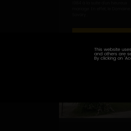
1984 à la suite d'un heureux
mariage. En effet, le Domaine
Savary...
EN SAVOIR PLUS
This website uses
and others are se
By clicking on 'Ac