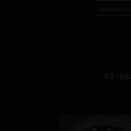
Appellations
Appellations 
produites
49 rés