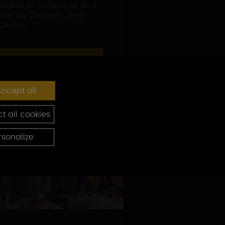
exploite 37 hectares sur les 4
AOC du Chablisien (Petit
Chablis,...
EN SAVOIR PLUS
ccept all
t all cookies
rsonalize