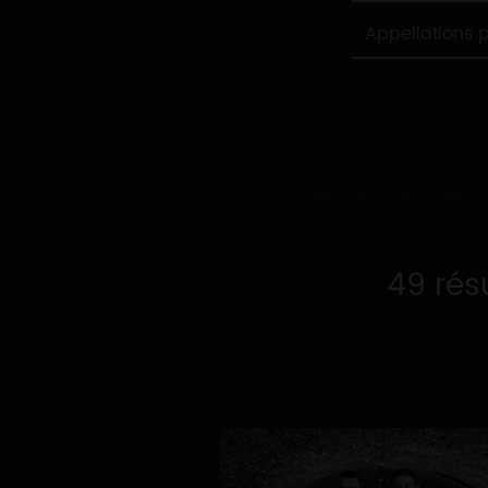
Appellations
Appellations 
produites
49 rés