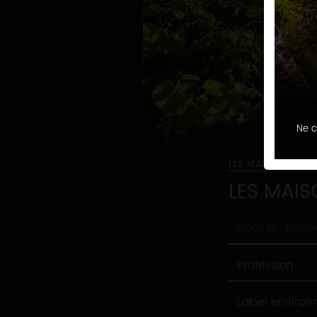
Ne c
LES MAISONS ET 
LES MAIS
Nom
du
professionnel
Profession
Profession
Label
Label enviro
environnement