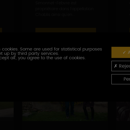
Simonnet-Febvre est
propriétaire dans l'appellation
Chablis ainsi qu'en...
EN SAVOIR PLUS
 cookies. Some are used for statistical purposes
A
t up by third party services.
cept all', you agree to the use of cookies.
Rejec
Pe