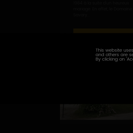
1984 à la suite d'un heureux
mariage. En effet, le Domaine
Savary...
EN SAVOIR PLUS
This website uses
and others are se
By clicking on 'Ac