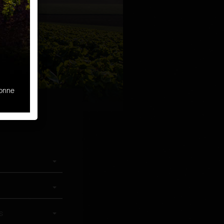
sonne
s