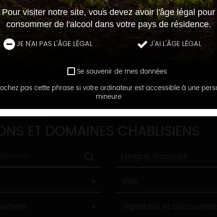
Pour visiter notre site, vous devez avoir l'âge légal pour
consommer de l'alcool dans votre pays de résidence.
JE N'AI PAS L'ÂGE LÉGAL
J'AI L'ÂGE LÉGAL
Se souvenir de mes données
ochez pas cette phrase si votre ordinateur est accessible à une per
mineure
DOMAINES
ONS ET DOMAINES CHABLISIENS
Langue
Langue d'accueil
d'accueil
Ville
Ville
Label
nnement
Vignobles et découverte
tourisme