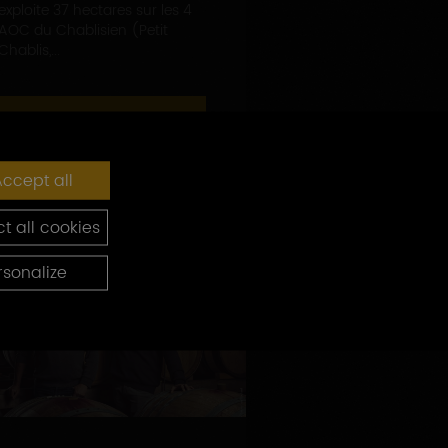
exploite 37 hectares sur les 4
AOC du Chablisien (Petit
Chablis,...
EN SAVOIR PLUS
ccept all
t all cookies
rsonalize