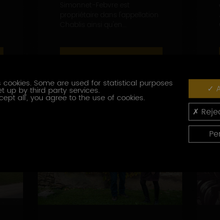
Simonnet-Febvre est
propriétaire dans l'appellation
Chablis ainsi qu'en...
EN SAVOIR PLUS
 cookies. Some are used for statistical purposes
A
t up by third party services.
cept all', you agree to the use of cookies.
Rejec
Pe