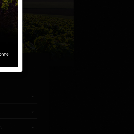
sonne
s