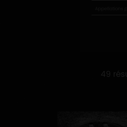
Appellations
Appellations 
produites
49 rés