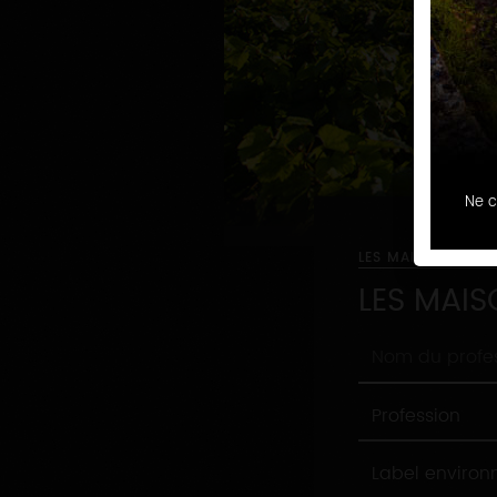
Ne c
LES MAISONS ET 
LES MAIS
Nom
du
professionnel
Profession
Profession
Label
Label enviro
environnement