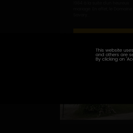
1984 à la suite d'un heureux
mariage. En effet, le Domaine
Savary...
EN SAVOIR PLUS
This website uses
and others are se
By clicking on 'Ac