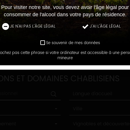
Pour visiter notre site, vous devez avoir l'âge légal pour
consommer de l'alcool dans votre pays de résidence.
JE N'AI PAS L'ÂGE LÉGAL
J'AI L'ÂGE LÉGAL
Se souvenir de mes données
ochez pas cette phrase si votre ordinateur est accessible à une per
mineure
DOMAINES
ONS ET DOMAINES CHABLISIENS
Langue
Langue d'accueil
d'accueil
Ville
Ville
Label
nnement
Vignobles et découverte
tourisme