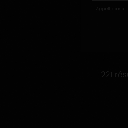
Appellations
Appellations 
produites
221 ré