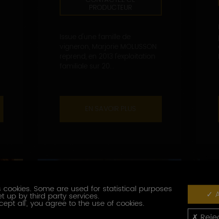
PRODUCTEUR
Issue d'une famille de
vigneron, Marjorie MOLUSSON
reprend, en 2013 l'exploitation
familiale sur 20...
EN SAVOIR PLUS
 cookies. Some are used for statistical purposes
A
t up by third party services.
cept all', you agree to the use of cookies.
Rejec