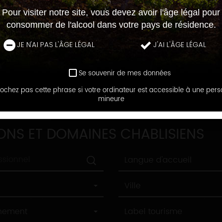
Pour visiter notre site, vous devez avoir l'âge légal pour
consommer de l'alcool dans votre pays de résidence.
JE N'AI PAS L'ÂGE LÉGAL
J'AI L'ÂGE LÉGAL
Se souvenir de mes données
ochez pas cette phrase si votre ordinateur est accessible à une per
mineure
DOMAINES
ONS ET DOMAINES CHABLISIENS
Langue
Langue d'accueil
d'accueil
Ville
Ville
Label
nnement
Label tourisme
tourisme