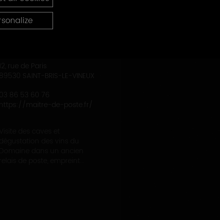
rsonalize
DOMAINE DU MAITRE DE POSTE
12, rue de Paris
89530 SAINT-BRIS-LE-VINEUX
03 86 53 60 76
https://maitre-de-poste.fr/
Visite des caves et
dégustation des vins du
Domaine dans un ancien
relais de poste, empreint...