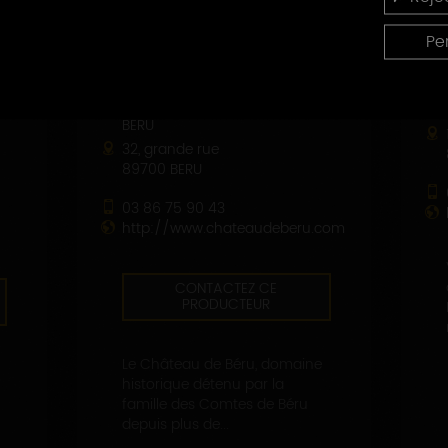
Pe
DOMAINE DU CHÂTEAU DE
BÉRU
32, grande rue
89700 BERU
03 86 75 90 43
http://www.chateaudeberu.com
CONTACTEZ CE
PRODUCTEUR
Le Château de Béru, domaine
historique détenu par la
famille des Comtes de Béru
depuis plus de...