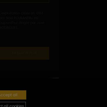
L'exploitation créée en 1984
par Noël POURANTRU est
aujourd'hui dirigée par José
RODRIGUES...
EN SAVOIR PLUS
ccept all
t all cookies