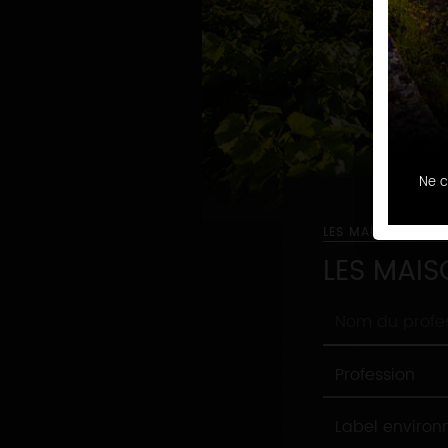
Ne c
LES MAISONS ET 
LES MAIS
Nom
du
professionnel
Profession
Profession
Label
Label enviro
environnement