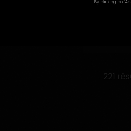
By clicking on 'Ac
Appellations
Appellations 
produites
221 ré