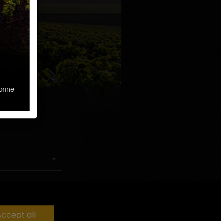
sonne
ccept all