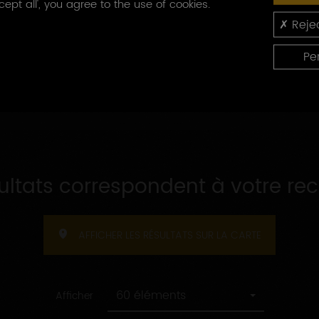
cept all', you agree to the use of cookies.
Capacité
produites
Capacité d'accueil
Rejec
d'accueil
Pe
sultats correspondent à votre re
AFFICHER LES RÉSULTATS SUR LA CARTE
60 éléments
Afficher