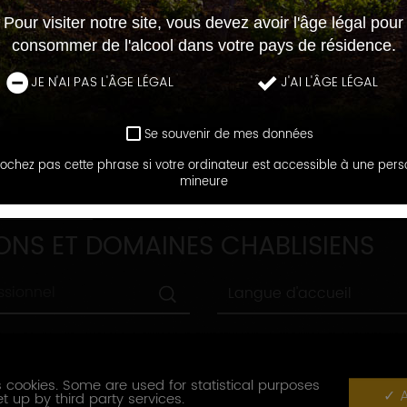
Pour visiter notre site, vous devez avoir l'âge légal pour
consommer de l'alcool dans votre pays de résidence.
JE N'AI PAS L'ÂGE LÉGAL
J'AI L'ÂGE LÉGAL
Se souvenir de mes données
ochez pas cette phrase si votre ordinateur est accessible à une per
mineure
DOMAINES
ONS ET DOMAINES CHABLISIENS
Langue
Langue d'accueil
d'accueil
Ville
Ville
Label
 cookies. Some are used for statistical purposes
nnement
Label tourisme
A
tourisme
t up by third party services.