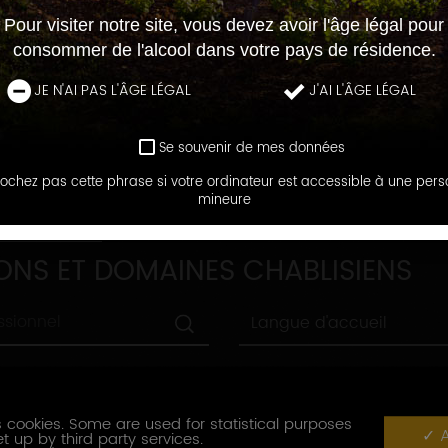
Pour visiter notre site, vous devez avoir l'âge légal pour
consommer de l'alcool dans votre pays de résidence.
JE N'AI PAS L'ÂGE LÉGAL
J'AI L'ÂGE LÉGAL
Se souvenir de mes données
ochez pas cette phrase si votre ordinateur est accessible à une per
mineure
DOMAINES
ONS ET DOMAINES CHABLISIENS
Langue
Langue d'accueil
d'accueil
Ville
Ville
Label
 cookies. Some are used for statistical purposes
nnement
Label tourisme
A
tourisme
t up by third party services.