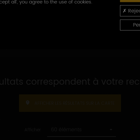
cept all', you agree to the use of cookies.
Capacité
produites
Capacité d'accueil
Rejec
d'accueil
Pe
sultats correspondent à votre re
AFFICHER LES RÉSULTATS SUR LA CARTE
60 éléments
Afficher