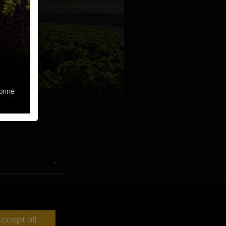
sonne
ccept all