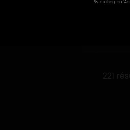
By clicking on 'Ac
Appellations
Appellations 
produites
221 ré