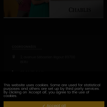
1
2
COORDONNÉES
2, avenue Sébastien Rigout
89700
BERU
03 86 75 94 61
06 07 93 01 21
https://www.pagnier-chablis.fr
Capacité d’accueil : de 1 à 20 personnes
This website uses cookies. Some are used for statistical
purposes and others are set up by third party services.
47.8021253 - 3.8893681
By clicking on 'Accept all', you agree to the use of
cookies.
CONTACTEZ CE PRODUCTEUR
Accept all