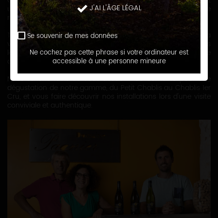
Chablis. Ce terroir d’exception, façonné par des sols riches et
J'AI L'ÂGE LÉGAL
un climat unique, donne naissance à des vins d’une grande
minéralité, à la fois puissants, élégants et fruités.
Transmise de génération en génération, notre passion pour la
Se souvenir de mes données
vigne s’exprime à travers des méthodes traditionnelles, dans
le respect du terroir, des hommes et d’un savoir-faire
Ne cochez pas cette phrase si votre ordinateur est
ancestral.
accessible à une personne mineure
Nous serions ravis de vous accueillir au domaine pour une
dégustation de notre gamme, du Petit Chablis au Chablis 1er
Cru, et vous faire découvrir nos installations lors d'une visite
conviviale et authentique.