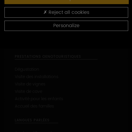
Reject all cookies
HORAIRES
Personalize
Du Lundi au vendredi de 9 h à 18 h.
Le week-end uniquement sur RDV.
PRESTATIONS OENOTOURISTIQUES
Dégustation
Visite des installations
Visite de vignes
Visite de cave
Activité pour les enfants
Accueil des familles
LANGUES PARLÉES
Anglais, Allemand