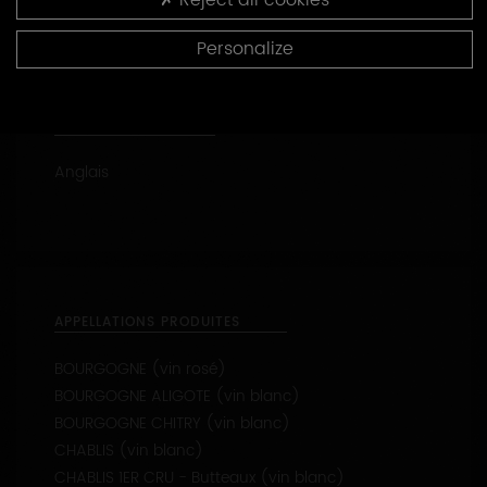
LANGUES PARLÉES
Personalize
Anglais
APPELLATIONS PRODUITES
BOURGOGNE (vin rosé)
BOURGOGNE ALIGOTE (vin blanc)
BOURGOGNE CHITRY (vin blanc)
CHABLIS (vin blanc)
CHABLIS 1ER CRU - Butteaux (vin blanc)
CHABLIS 1ER CRU - Côte de Cuissy (vin blanc)
CHABLIS 1ER CRU - Côte de Jouan (vin blanc)
CHABLIS 1ER CRU - Fourchaume (vin blanc)
CREMANT DE BOURGOGNE (vin blanc)