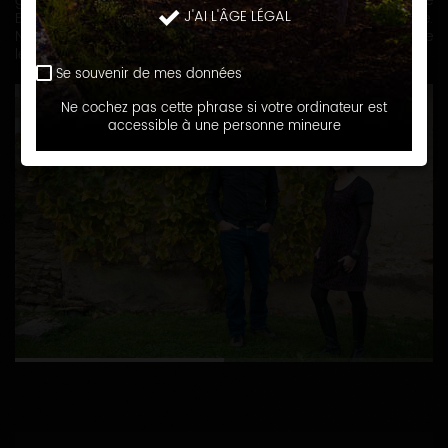
gamme de vins variée : des vins de Chablis, du Bourgogne
J'AI L'ÂGE LÉGAL
Blanc et Rosé, de l'Irancy ainsi que du Crémant de Bourgogne.
Nous avons à cœur de valoriser le terroir bourguignon et de
le partager avec le plus grand nombre.
Se souvenir de mes données
Ne cochez pas cette phrase si votre ordinateur est
accessible à une personne mineure
1
2
COORDONNÉES
1, rue Pasteur
89230
PONTIGNY