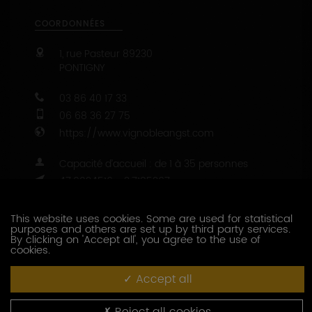
03 86 40 17 33
06 68 36 27 75
https://www.vignobleangst.com
Capacité d’accueil : de 1 à 35 personnes
47.9024516 - 3.7185367
CONTACTEZ CE PRODUCTEUR
PRESTATIONS OENOTOURISTIQUES
Dégustation
This website uses cookies. Some are used for statistical
purposes and others are set up by third party services.
Visite des installations
By clicking on 'Accept all', you agree to the use of
Visite de cave
cookies.
Visite du patrimoine
Accept all
Accueil des familles
Reject all cookies