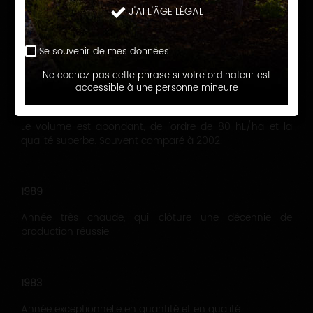
Voici un florilège de ces années hors normes qu’a connu
J'AI L'ÂGE LÉGAL
le vignoble de Chablis.
Se souvenir de mes données
Ne cochez pas cette phrase si votre ordinateur est
accessible à une personne mineure
1990
Le volume est abondant, de l’ordre de 80 hL/ha et la
qualité superbe. Souvent comparé à 2002.
1989
Année très chaude, qui clôture une décennie de
production réussie.
1983
Année exceptionnelle en quantité et en qualité.