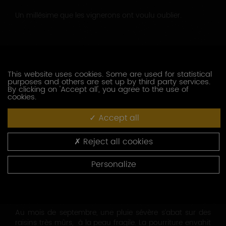
Un millésime que les vignerons ont voulu oublier.
1966
Une année exceptionnellement abondante. L’INAO a cette
This website uses cookies. Some are used for statistical
année-là renforcé ses contrôles pour être sûre que la
purposes and others are set up by third party services.
By clicking on 'Accept all', you agree to the use of
qualité mise en marché ne soit pas inversement
cookies.
proportionnelle.
Accept all
1965
Reject all cookies
Un été très médiocre qui se reflète dans les vins.
Personalize
1964
Au mois de septembre, une pluie sévère s’abat sur des
raisins très mûrs, à la peau fragile. La pourriture envahit