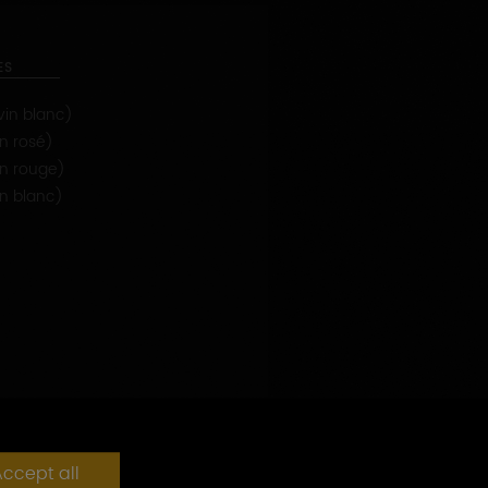
ES
in blanc)
n rosé)
n rouge)
n blanc)
ccept all