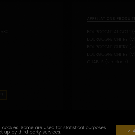
APPELLATIONS PRODUIT
9530
BOURGOGNE ALIGOTE (v
BOURGOGNE CHITRY (vi
BOURGOGNE CHITRY (vi
BOURGOGNE CHITRY (vi
CHABLIS (vin blanc)
UR
 cookies. Some are used for statistical purposes
A
t up by third party services.