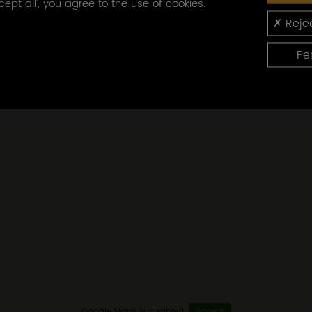
cept all', you agree to the use of cookies.
COMMENT S'Y RENDRE
Rejec
Rechercher
Pe
Google Maps is disabled.
Accept