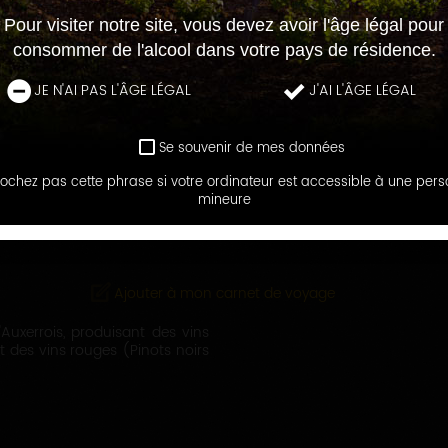
Pour visiter notre site, vous devez avoir l'âge légal pour
consommer de l'alcool dans votre pays de résidence.
JE N'AI PAS L'ÂGE LÉGAL
J'AI L'ÂGE LÉGAL
Se souvenir de mes données
ochez pas cette phrase si votre ordinateur est accessible à une per
LES MAISONS ET DOMAINES
mineure
DOMAINE BIOT
Ajouter à mon carnet de voyage
l'Auxerrois, produisant des vins
et des vins rouges (Pinots noirs