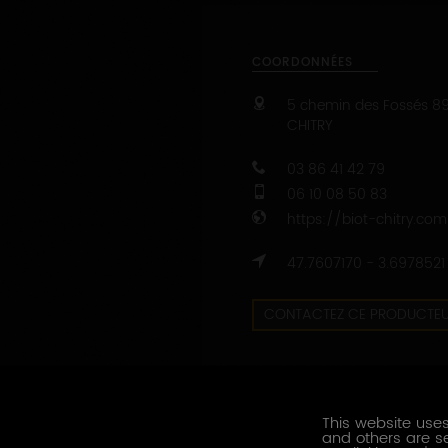
COORDONNÉES
5 chemin des Fossés
8
CHITRY
03 86 41 42 79
06 10 08 50 83
https://biot-chitry.com
47.7607170 - 3.6978521
CONTACTEZ CE PRODUCTE
This website uses
and others are se