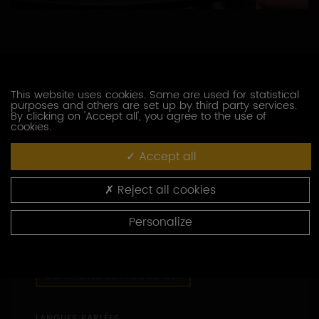
This website uses cookies. Some are used for statistical
purposes and others are set up by third party services.
COORDONNÉES
By clicking on 'Accept all', you agree to the use of
cookies.
Ferme des Carrières - Fye
89800
CHABLIS
Accept all
03 86 55 23 10
Reject all cookies
03 86 55 23 10
Personalize
Capacité d’accueil : de 1 à 10 personnes
47.8342060 - 3.8455130
CONTACTEZ CE PRODUCTEUR
LANGUES PARLÉES