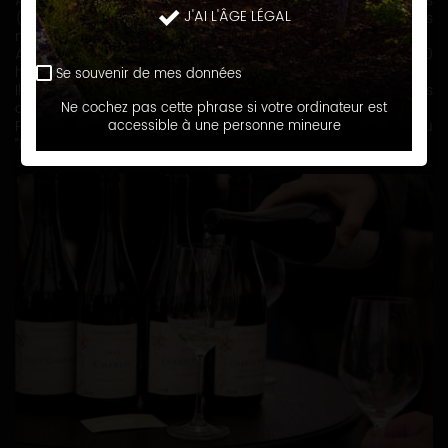
A l’époque, l’exploitation ne comporte que peu de vignes
J'AI L'ÂGE LÉGAL
(environ 0,60 ha) majoritairement en vrac et pour les
négociants.
Aujourd’hui, Sébastien CHRISTOPHE exploite environ 30
hectares. A cela s’ajoute son activité de négociant.
Se souvenir de mes données
Il vend sa production en bouteilles, sous plusieurs
appellations :
Ne cochez pas cette phrase si votre ordinateur est
Petit Chablis, Chablis, Chablis Vieilles Vignes, Chablis 1er cru
accessible à une personne mineure
“Fourchaume”, "Mont de Milieu" et "Montée de Tonnerre"