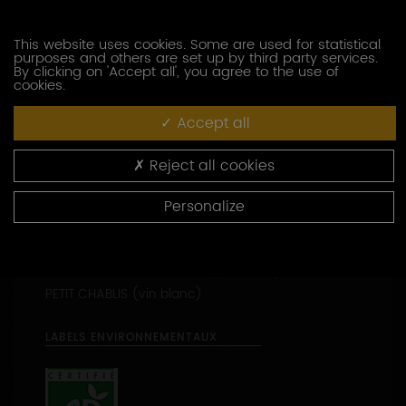
LANGUES PARLÉES
Anglais
This website uses cookies. Some are used for statistical
purposes and others are set up by third party services.
By clicking on 'Accept all', you agree to the use of
cookies.
Accept all
APPELLATIONS PRODUITES
Reject all cookies
CHABLIS (vin blanc)
Personalize
CHABLIS 1ER CRU - Côte de Léchet (vin blanc)
CHABLIS 1ER CRU - Les Lys (vin blanc)
CHABLIS 1ER CRU - Vaillons (vin blanc)
PETIT CHABLIS (vin blanc)
LABELS ENVIRONNEMENTAUX