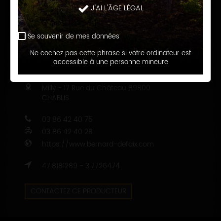
J'AI L'ÂGE LÉGAL
Se souvenir de mes données
Ne cochez pas cette phrase si votre ordinateur est
accessible à une personne mineure
COORDONNÉES
Milly - 17 Rue du Château
89800
CHABLIS
03 86 42 40 75
03 86 42 40 28
https://www.bernard-defaix.com
47.8181289 - 3.7726474
CONTACTEZ CE PRODUCTEUR