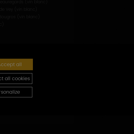
Beauregards (vin blanc)
de Vey (vin blanc)
ougros (vin blanc)
nc)
ccept all
t all cookies
rsonalize