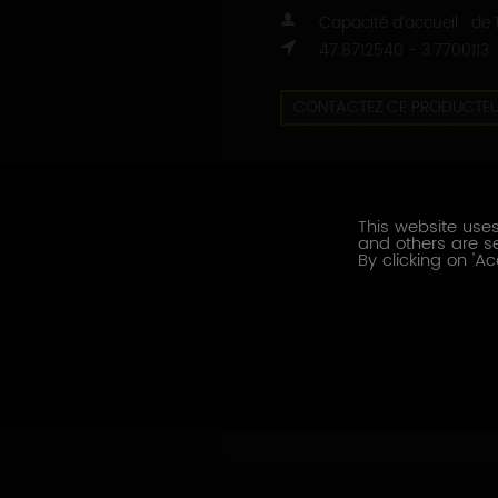
Capacité d’accueil : de
47.8712540 - 3.7700113
CONTACTEZ CE PRODUCTE
PRESTATIONS OENOTOURISTI
Dégustation
This website uses
and others are se
Visite des installations
By clicking on 'Ac
Visite de cave
LANGUES PARLÉES
Anglais