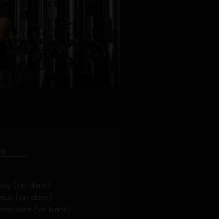
ES
roy (vin blanc)
eaux (vin blanc)
omme Mort (vin blanc)