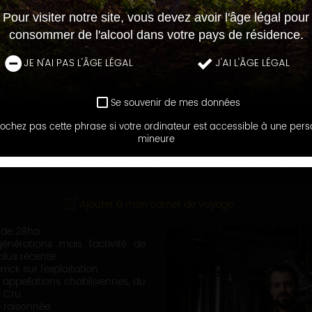
Pour visiter notre site, vous devez avoir l'âge légal pour
consommer de l'alcool dans votre pays de résidence.
JE N'AI PAS L'ÂGE LÉGAL
J'AI L'ÂGE LÉGAL
Se souvenir de mes données
ochez pas cette phrase si votre ordinateur est accessible à une per
LES MAISONS ET DOMAINES
mineure
DOMAINE DES HÂTES
Ajouter à mon carnet de voyage
 de 28ha.
énérations mais l'activité de
 plus récente.
rick sur l'exploitation.
appellations chablisiennes, du
 Cru.
e raisonnée.