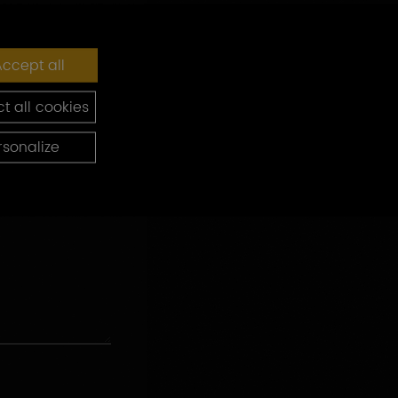
ccept all
t all cookies
rsonalize