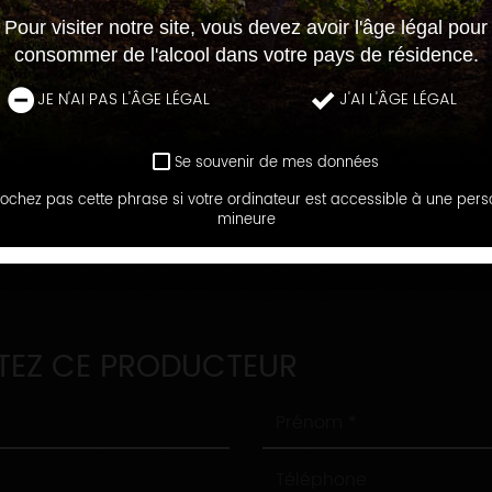
Pour visiter notre site, vous devez avoir l'âge légal pour
consommer de l'alcool dans votre pays de résidence.
JE N'AI PAS L'ÂGE LÉGAL
J'AI L'ÂGE LÉGAL
Se souvenir de mes données
ochez pas cette phrase si votre ordinateur est accessible à une per
LES MAISONS ET DOMAINES
mineure
MAINES & VINS DE PROPRIÉTÉ BO
EZ CE PRODUCTEUR
Prénom
Téléphone