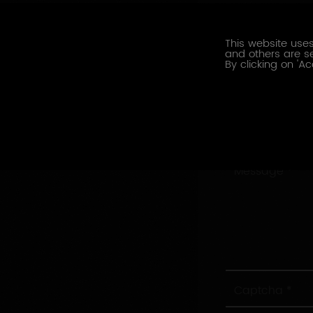
Société
This website uses
and others are se
Adresse
By clicking on 'Ac
Ville
Sujet
Message
Captcha