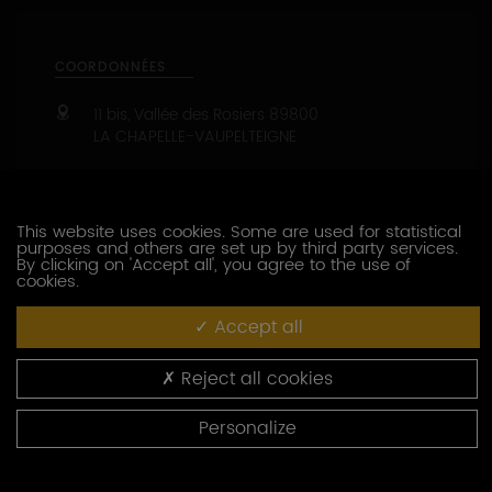
COORDONNÉES
11 bis, Vallée des Rosiers
89800
LA CHAPELLE-VAUPELTEIGNE
03 86 42 40 85
03 86 42 81 06
This website uses cookies. Some are used for statistical
https://www.chablisbio.com
purposes and others are set up by third party services.
By clicking on 'Accept all', you agree to the use of
cookies.
Capacité d’accueil : de 1 à 50 personnes
47.8447700 - 3.7632840
Accept all
CONTACTEZ CE PRODUCTEUR
Reject all cookies
Personalize
PRESTATIONS OENOTOURISTIQUES
Dégustation