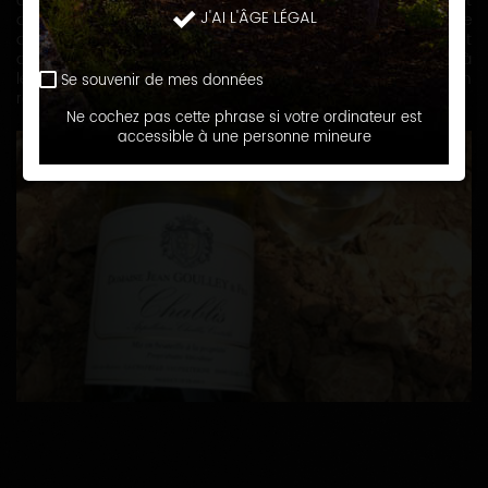
années, nous avons choisi l'agriculture biologique qui permet
J'AI L'ÂGE LÉGAL
de cultiver des sols vivants et expressifs qui seront à même
de donner à nos vins tout leur caractère. Si nos vins ont
acquit une très belle notoriété, c’est essentiellement grâce à
leur minéralité, leur pureté et leur vivacité avec lesquels on
Se souvenir de mes données
retrouve les vrais Chablis d’autrefois.
Ne cochez pas cette phrase si votre ordinateur est
accessible à une personne mineure