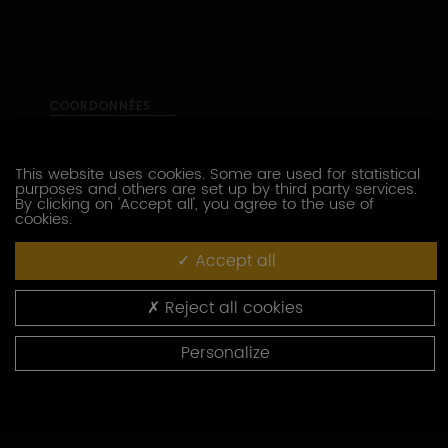
COORDONNÉES
5 Rue des Coteaux
89530
SAINT-BRIS-LE-VINEUX
This website uses cookies. Some are used for statistical
purposes and others are set up by third party services.
By clicking on 'Accept all', you agree to the use of
03 86 53 84 07
cookies.
https://www.grandroche.fr
Accept all
Capacité d’accueil : de 1 à 10 personnes
Reject all cookies
47.74347 - 3.65547
Personalize
CONTACTEZ CE PRODUCTEUR
PRESTATIONS OENOTOURISTIQUES