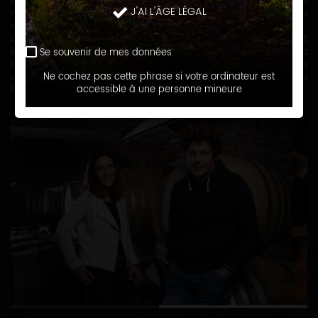
de la famille Lavallée. En 1987, Erick créé son domaine qu'il
J'AI L'ÂGE LÉGAL
nomme Grand Roche en référence à un lieu-dit où il planta
ses premiers pieds de vigne.
Depuis 2021, les enfants ont rejoint le domaine et perpétuent
les traditions avec la même philosophie que leur père. A sa
Se souvenir de mes données
manière, ils continuent de produire des vins de qualité avec la
conviction se s'engager durablement pour la protection de
Ne cochez pas cette phrase si votre ordinateur est
l’environnement.
accessible à une personne mineure
1
2