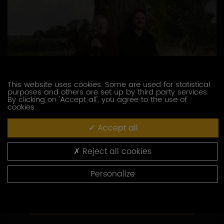
This website uses cookies. Some are used for statistical
purposes and others are set up by third party services.
By clicking on 'Accept all', you agree to the use of
cookies.
DOMAINE BROCARD JEAN-MARC
Accept all
3, route de Chablis
89800 PREHY
Reject all cookies
03 86 41 49 00
Personalize
http://www.brocard.fr
CONTACTEZ CE PRODUCTEUR