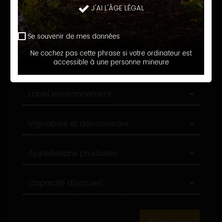
Langue d'accueil
J'AI L'ÂGE LÉGAL
d'accueil
Profession
Profession
Se souvenir de mes données
Ne cochez pas cette phrase si votre ordinateur est
Ville
accessible à une personne mineure
Ville
Label
Label environnement
environnement
Label
Vignobles et découvertes
tourisme
Appellations
Appellations produites
produites
Capacité
Capacité d'accueil
d'accueil