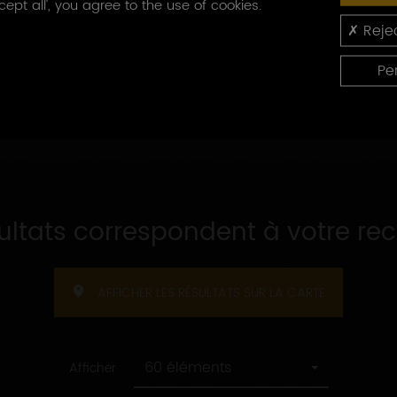
cept all', you agree to the use of cookies.
Capacité
produites
Capacité d'accueil
Rejec
d'accueil
Pe
sultats correspondent à votre re
AFFICHER LES RÉSULTATS SUR LA CARTE
60 éléments
Afficher