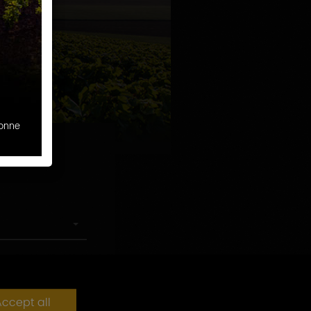
sonne
ccept all