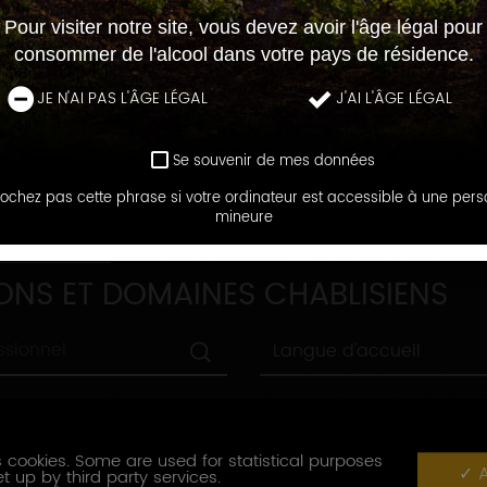
Pour visiter notre site, vous devez avoir l'âge légal pour
consommer de l'alcool dans votre pays de résidence.
JE N'AI PAS L'ÂGE LÉGAL
J'AI L'ÂGE LÉGAL
Se souvenir de mes données
ochez pas cette phrase si votre ordinateur est accessible à une per
mineure
DOMAINES
ONS ET DOMAINES CHABLISIENS
Langue
Langue d'accueil
d'accueil
Ville
Ville
Label
 cookies. Some are used for statistical purposes
nnement
Label tourisme
A
tourisme
t up by third party services.