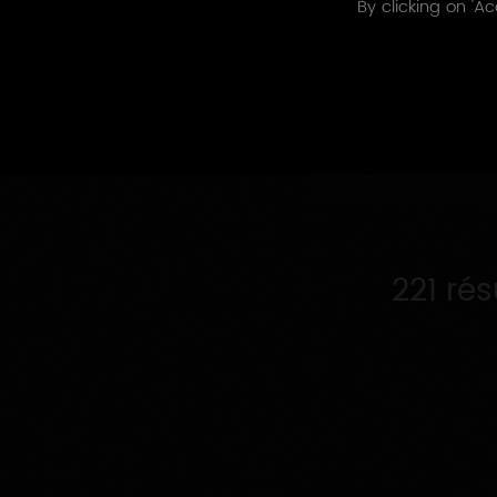
By clicking on 'Ac
Appellations
Appellations 
produites
221 ré