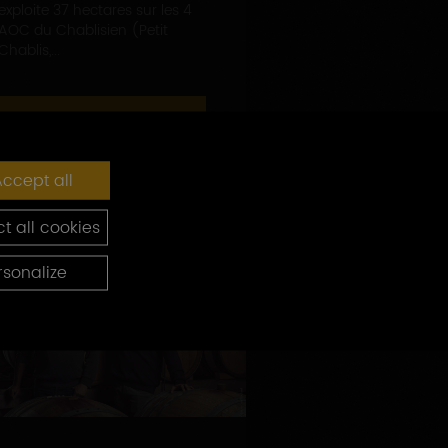
exploite 37 hectares sur les 4
AOC du Chablisien (Petit
Chablis,...
EN SAVOIR PLUS
ccept all
t all cookies
rsonalize