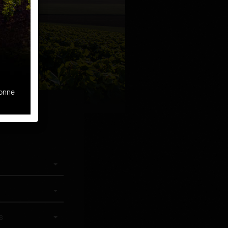
sonne
s