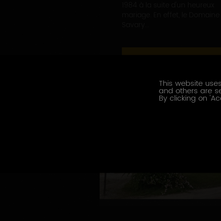
1984 à la suite d'un heureux
mariage. En effet, le Domaine
Savary...
EN SAVOIR PLUS
This website uses
and others are se
By clicking on 'Ac