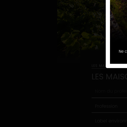
Ne c
LES MAISONS ET 
LES MAIS
Nom
du
professionnel
Profession
Profession
Label
Label enviro
environnement