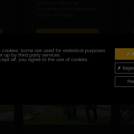
Simonnet-Febvre est
propriétaire dans l'appellation
Chablis ainsi qu'en...
EN SAVOIR PLUS
 cookies. Some are used for statistical purposes
A
t up by third party services.
cept all', you agree to the use of cookies.
Rejec
Pe