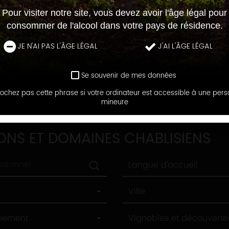
Pour visiter notre site, vous devez avoir l'âge légal pour
consommer de l'alcool dans votre pays de résidence.
JE N'AI PAS L'ÂGE LÉGAL
J'AI L'ÂGE LÉGAL
Se souvenir de mes données
ochez pas cette phrase si votre ordinateur est accessible à une per
mineure
DOMAINES
ONS ET DOMAINES CHABLISIENS
Langue
Langue d'accueil
d'accueil
Ville
Ville
Label
nnement
Vignobles et découverte
tourisme