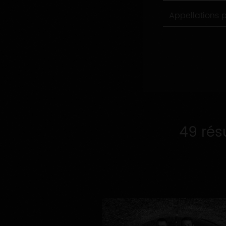
Appellations
Appellations 
produites
49 rés