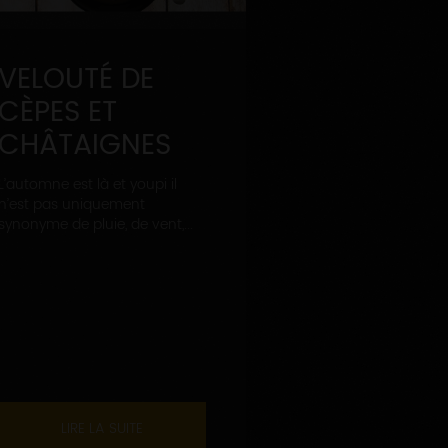
VELOUTÉ DE
CÈPES ET
CHÂTAIGNES
L’automne est là et youpi il
n’est pas uniquement
synonyme de pluie, de vent,...
LIRE LA SUITE