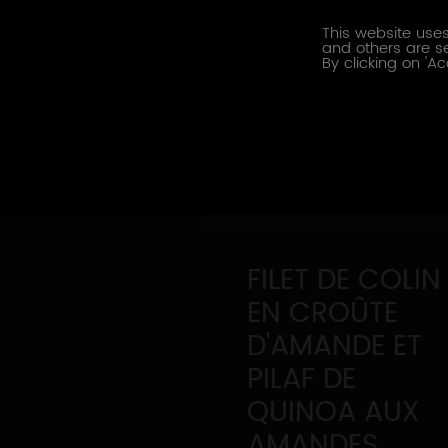
This website uses
and others are se
By clicking on 'Ac
FILET DE COLIN
EN CROÛTE
D'AMANDE ET
PILAF DE
QUINOA AUX
AMANDES