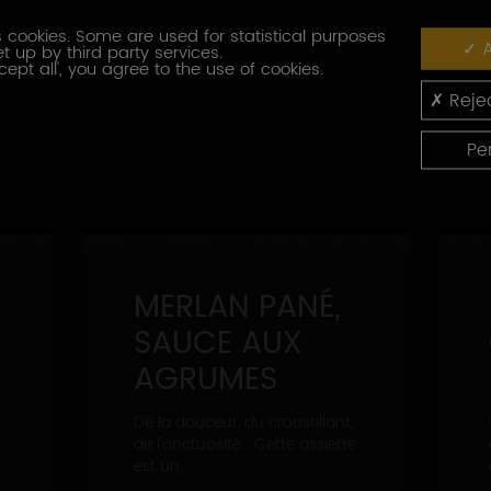
 cookies. Some are used for statistical purposes
A
t up by third party services.
cept all', you agree to the use of cookies.
Rejec
Pe
MERLAN PANÉ,
SAUCE AUX
AGRUMES
De la douceur, du croustillant,
de l’onctuosité… Cette assiette
est un...