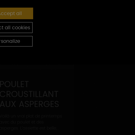
ccept all
t all cookies
rsonalize
POULET
CROUSTILLANT
AUX ASPERGES
Voilà un vrai plat de printemps
avec du poulet et des
asperges. L’assiette est belle,...