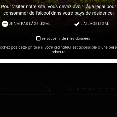
Pour visiter notre site, vous devez avoir l'âge légal pour
consommer de l'alcool dans votre pays de résidence.
JE N'AI PAS L'ÂGE LÉGAL
J'AI L'ÂGE LÉGAL
Se souvenir de mes données
ochez pas cette phrase si votre ordinateur est accessible à une per
LE BLOG DES RECETTES
mineure
RECHERCHEZ UNE RECETTE
Toutes
Cuisine de tous les jours
les
catégories