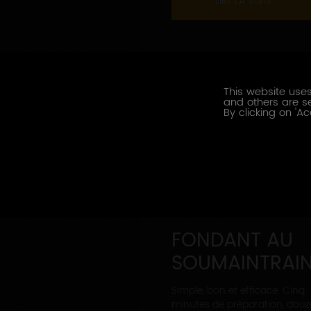
LIRE LA SUITE
This website uses
and others are se
By clicking on 'Ac
FONDANT AU
SOUMAINTRAI
Simple, bon et efficace. Cinq
minutes de préparation, douz