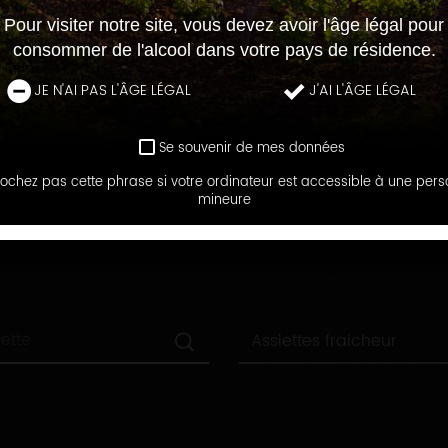
Pour visiter notre site, vous devez avoir l'âge légal pour
consommer de l'alcool dans votre pays de résidence.
JE N'AI PAS L'ÂGE LÉGAL
J'AI L'ÂGE LÉGAL
Se souvenir de mes données
ochez pas cette phrase si votre ordinateur est accessible à une per
LE BLOG DES RECETTES
mineure
RECHERCHEZ UNE RECETTE
Toutes
Assiettes fraicheur
les
catégories