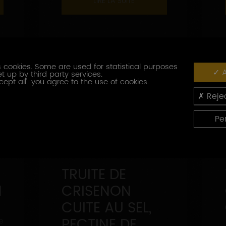
LIRE LA SUITE
 cookies. Some are used for statistical purposes
A
t up by third party services.
cept all', you agree to the use of cookies.
Rejec
Pe
TRUITE DE
N
CRISENON
CUITE AU SEL,
e
PECTINE DE