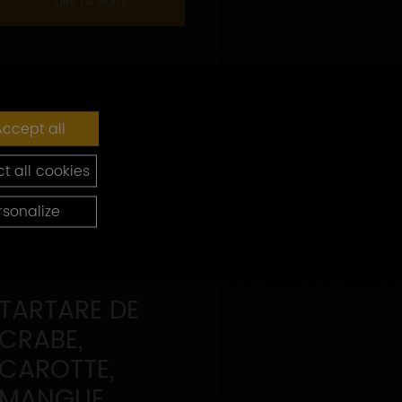
LIRE LA SUITE
ccept all
t all cookies
rsonalize
TARTARE DE
CRABE,
CAROTTE,
MANGUE,