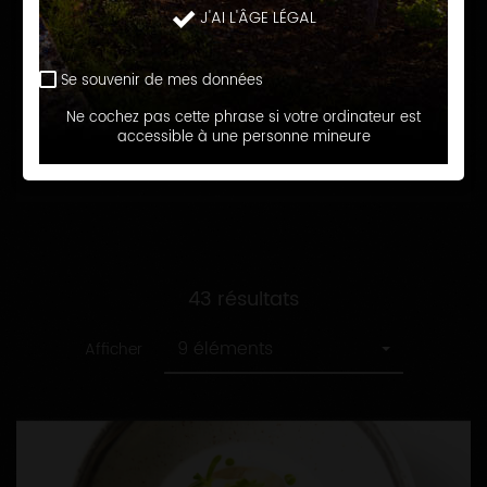
recette
Toutes
J'AI L'ÂGE LÉGAL
Repas de fêtes
les
catégories
Se souvenir de mes données
RECHERCHER
Ne cochez pas cette phrase si votre ordinateur est
accessible à une personne mineure
43 résultats
9 éléments
Afficher