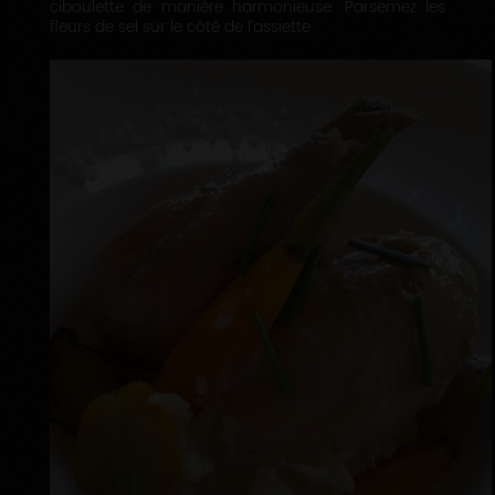
ciboulette de manière harmonieuse. Parsemez les
fleurs de sel sur le côté de l’assiette.