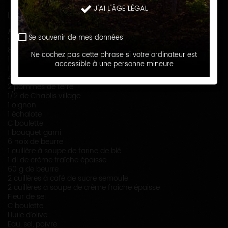
J'AI L'ÂGE LÉGAL
LISTE DES INGRÉDIENTS
Pour 4 personnes
Se souvenir de mes données
1 poularde de 1kg 500
8 petites carottes nouvelles avec les fanes
Ne cochez pas cette phrase si votre ordinateur est
1 courgette verte
accessible à une personne mineure
1 courgette jaune
400 g de navets
2 pommes de terre
1/2 de Chablis village
1 oignon
1 échalote
Ciboulette
1 bouquet garni
6 noix de beurre
1 cuillère à soupe de farine de blé
1 dl de crème fraîche épaisse
60 g de beurre
2 cuillères à café de sucre semoule
2 cuillères à soupe de crème fraîche épaisse
Fleur de sel
Ciboulette
Huile d’olive
Eau, sel, poivre