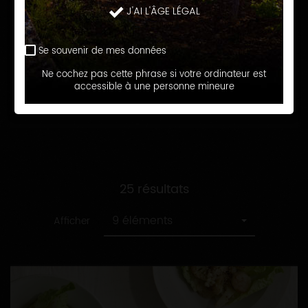
recette
Toutes
J'AI L'ÂGE LÉGAL
Assiettes fraicheur
les
catégories
Se souvenir de mes données
RECHERCHER
Ne cochez pas cette phrase si votre ordinateur est
accessible à une personne mineure
25 résultats
9 éléments
Afficher