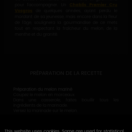
pour l’accompagner. Un
Chablis Premier Cru
Vosgros
de quelques années, ayant perdu le
mordant de sa jeunesse, mais encore dans la fleur
de l’âge, soulignera la gourmandise de ce mets
tout en respectant la fraîcheur du melon, de la
menthe et du granité.
PRÉPARATION DE LA RECETTE
Préparation du melon mariné
Coupez le melon en morceaux.
Dans une casserole, faites bouillir tous les
ingrédients de la marinade.
Versez la marinade sur le melon.
Préparation du granité au Chablis
Faites bouillir l’eau, le sucre et le vin. Dès la première
This website uses cookies. Some are used for statistical